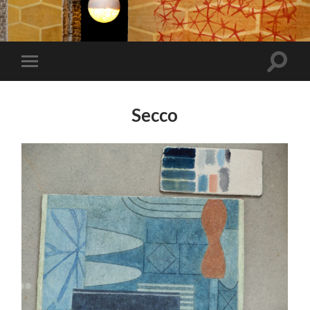
Toggle
Toggle
zoekve
mobiel
menu
Secco