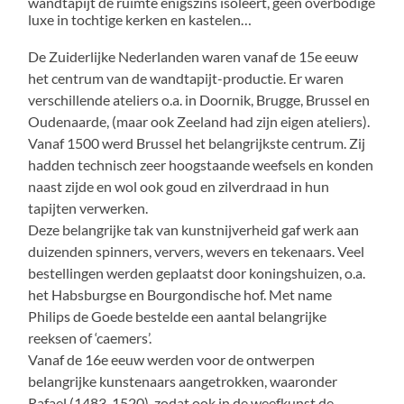
wandtapijt de ruimte enigszins isoleert, geen overbodige
luxe in tochtige kerken en kastelen…
De Zuiderlijke Nederlanden waren vanaf de 15e eeuw
het centrum van de wandtapijt-productie. Er waren
verschillende ateliers o.a. in Doornik, Brugge, Brussel en
Oudenaarde, (maar ook Zeeland had zijn eigen ateliers).
Vanaf 1500 werd Brussel het belangrijkste centrum. Zij
hadden technisch zeer hoogstaande weefsels en konden
naast zijde en wol ook goud en zilverdraad in hun
tapijten verwerken.
Deze belangrijke tak van kunstnijverheid gaf werk aan
duizenden spinners, ververs, wevers en tekenaars. Veel
bestellingen werden geplaatst door koningshuizen, o.a.
het Habsburgse en Bourgondische hof. Met name
Philips de Goede bestelde een aantal belangrijke
reeksen of ‘caemers’.
Vanaf de 16e eeuw werden voor de ontwerpen
belangrijke kunstenaars aangetrokken, waaronder
Rafael (1483-1520), zodat ook in de weefkunst de