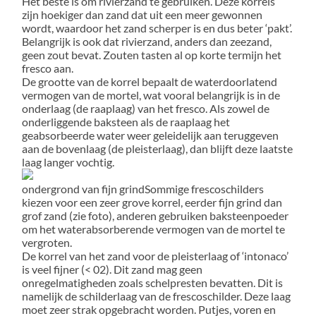
Het beste is om rivierzand te gebruiken. Deze korrels
zijn hoekiger dan zand dat uit een meer gewonnen
wordt, waardoor het zand scherper is en dus beter ‘pakt’.
Belangrijk is ook dat rivierzand, anders dan zeezand,
geen zout bevat. Zouten tasten al op korte termijn het
fresco aan.
De grootte van de korrel bepaalt de waterdoorlatend
vermogen van de mortel, wat vooral belangrijk is in de
onderlaag (de raaplaag) van het fresco. Als zowel de
onderliggende baksteen als de raaplaag het
geabsorbeerde water weer geleidelijk aan teruggeven
aan de bovenlaag (de pleisterlaag), dan blijft deze laatste
laag langer vochtig.
ondergrond van fijn grind
Sommige frescoschilders
kiezen voor een zeer grove korrel, eerder fijn grind dan
grof zand (zie foto), anderen gebruiken baksteenpoeder
om het waterabsorberende vermogen van de mortel te
vergroten.
De korrel van het zand voor de pleisterlaag of ‘intonaco’
is veel fijner (< 02). Dit zand mag geen
onregelmatigheden zoals schelpresten bevatten. Dit is
namelijk de schilderlaag van de frescoschilder. Deze laag
moet zeer strak opgebracht worden. Putjes, voren en