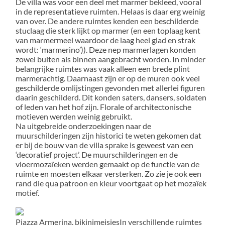
De villa was voor een deel met marmer bekleed, vooral
in de representatieve ruimten. Helaas is daar erg weinig
van over. De andere ruimtes kenden een beschilderde
stuclaag die sterk lijkt op marmer (en een toplaag kent
van marmermeel waardoor de laag heel glad en strak
wordt: ‘marmerino’)). Deze nep marmerlagen konden
zowel buiten als binnen aangebracht worden. In minder
belangrijke ruimtes was vaak alleen een brede plint
marmerachtig. Daarnaast zijn er op de muren ook veel
geschilderde omlijstingen gevonden met allerlei figuren
daarin geschilderd. Dit konden saters, dansers, soldaten
of leden van het hof zijn. Florale of architectonische
motieven werden weinig gebruikt.
Na uitgebreide onderzoekingen naar de
muurschilderingen zijn historici te weten gekomen dat
er bij de bouw van de villa sprake is geweest van een
‘decoratief project’. De muurschilderingen en de
vloermozaïeken werden gemaakt op de functie van de
ruimte en moesten elkaar versterken. Zo zie je ook een
rand die qua patroon en kleur voortgaat op het mozaïek
motief.
Piazza Armerina, bikinimeisjes
In verschillende ruimtes