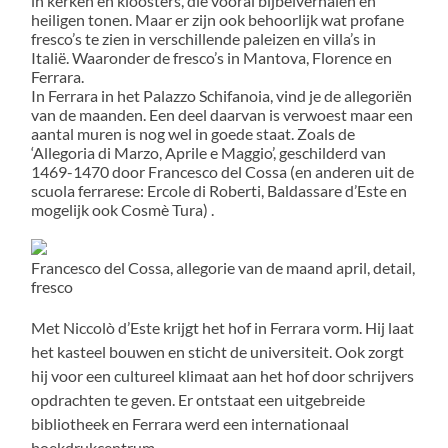
in kerken en kloosters, die vooral bijbelverhalen en
heiligen tonen. Maar er zijn ook behoorlijk wat profane
fresco’s te zien in verschillende paleizen en villa’s in
Italië. Waaronder de fresco’s in Mantova, Florence en
Ferrara.
In Ferrara in het Palazzo Schifanoia, vind je de allegoriën
van de maanden. Een deel daarvan is verwoest maar een
aantal muren is nog wel in goede staat. Zoals de
‘Allegoria di Marzo, Aprile e Maggio’, geschilderd van
1469-1470 door Francesco del Cossa (en anderen uit de
scuola ferrarese: Ercole di Roberti, Baldassare d’Este en
mogelijk ook Cosmè Tura) .
Francesco del Cossa, allegorie van de maand april, detail,
fresco
Met Niccolò d’Este krijgt het hof in Ferrara vorm. Hij laat
het kasteel bouwen en sticht de universiteit. Ook zorgt
hij voor een cultureel klimaat aan het hof door schrijvers
opdrachten te geven. Er ontstaat een uitgebreide
bibliotheek en Ferrara werd een internationaal
boekdrukcentrum.