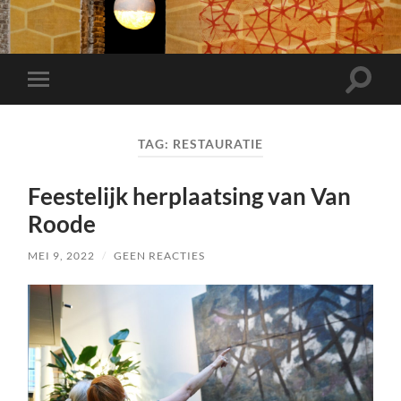
Toggle
Toggle
zoekve
mobiel
menu
TAG:
RESTAURATIE
Feestelijk herplaatsing van Van
Roode
MEI 9, 2022
/
GEEN REACTIES