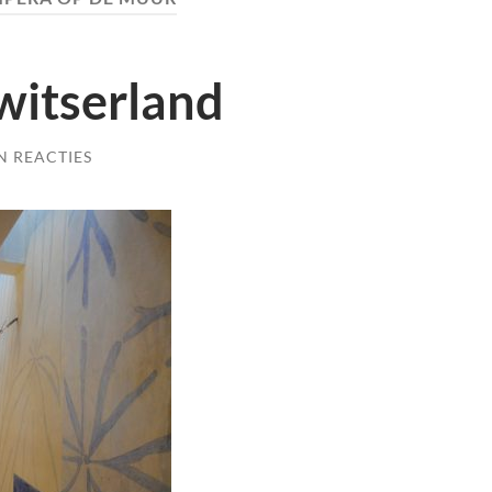
witserland
N REACTIES