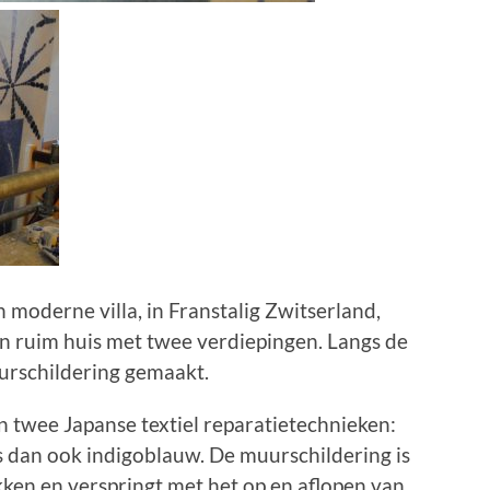
n moderne villa, in Franstalig Zwitserland,
een ruim huis met twee verdiepingen. Langs de
urschildering gemaakt.
n twee Japanse textiel reparatietechnieken:
s dan ook indigoblauw. De muurschildering is
kken en verspringt met het op en aflopen van