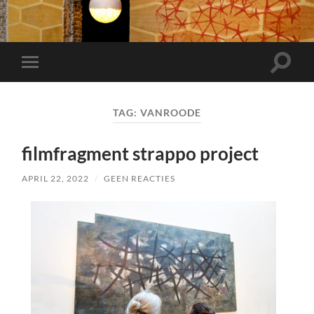
Toggle
Toggle
zoekve
mobiel
menu
TAG:
VANROODE
filmfragment strappo project
APRIL 22, 2022
/
GEEN REACTIES